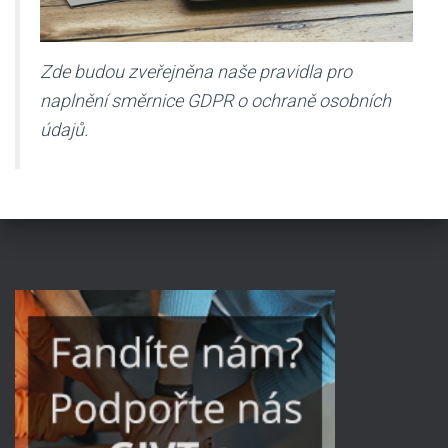
Zde budou zveřejněna naše pravidla pro
naplnění směrnice GDPR o ochraně osobních
údajů.